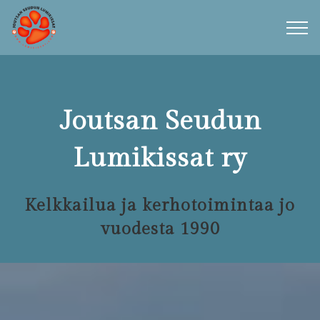
Joutsan Seudun
Lumikissat ry
Kelkkailua ja kerhotoimintaa jo
vuodesta 1990